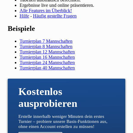
Ergebnisse live und online präsentieren.
Alle Features im Überblick!
Hilfe
-
Häufig gestellte Fragen
Beispiele
Turnierplan 7 Mannschaften
Turnierplan 8 Mannschaften
Turnierplan 12 Mannschaften
Turnierplan 16 Mannschaften
Turnierplan 24 Mannschaften
Turnierplan 40 Mannschaften
Kostenlos
ausprobieren
Erstelle innerhalb weniger Minuten dein erstes
Turnier – probiere unsere Basis-Funktionen aus,
ohne einen Account erstellen zu müssen!