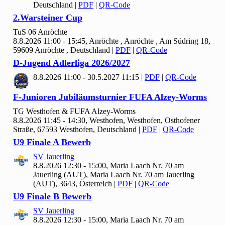
Deutschland
|
PDF
|
QR-Code
2.Warsteiner Cup
Tu
S
06 Anröchte
8.8.2026 11:00 - 15:45, Anröchte , Anröchte , Am Südring 18,
59609 Anröchte , Deutschland
|
PDF
|
QR-Code
D-Jugend Adlerliga
2026/
2027
8.8.2026 11:00 - 30.5.2027 11:15
|
PDF
|
QR-Code
F-Junioren Jubiläumsturnier FUFA Alzey-Worms
TG Westhofen & FUFA Alzey-Worms
8.8.2026 11:45 - 14:30, Westhofen, Westhofen, Osthofener
Straße, 67593 Westhofen, Deutschland
|
PDF
|
QR-Code
U9 Finale A Bewerb
SV Jauerling
8.8.2026 12:30 - 15:00, Maria Laach Nr.
70 am
Jauerling (AUT), Maria Laach Nr. 70 am Jauerling
(AUT), 3643, Österreich
|
PDF
|
QR-Code
U9 Finale B Bewerb
SV Jauerling
8.8.2026 12:30 - 15:00, Maria Laach Nr.
70 am