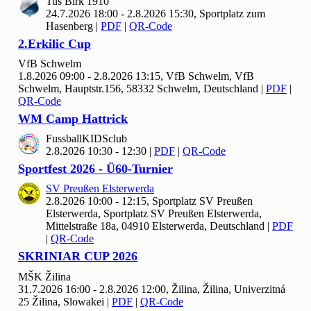
Tus Birk
1910
24.7.2026 18:00 - 2.8.2026 15:30, Sportplatz zum
Hasenberg
|
PDF
|
QR-Code
2.Erkilic Cup
Vf
B Schwelm
1.8.2026 09:00 - 2.8.2026 13:15, Vf
B Schwelm, VfB
Schwelm, Hauptstr.156, 58332 Schwelm, Deutschland
|
PDF
|
QR-Code
WM Camp Hattrick
Fussball
KIDSclub
2.8.2026 10:30 - 12:30
|
PDF
|
QR-Code
Sportfest
2026 - Ü
60-Turnier
SV Preußen Elsterwerda
2.8.2026 10:00 - 12:15, Sportplatz SV Preußen
Elsterwerda, Sportplatz SV Preußen Elsterwerda,
Mittelstraße 18a, 04910 Elsterwerda, Deutschland
|
PDF
|
QR-Code
SKRINIAR CUP
2026
MŠK Žilina
31.7.2026 16:00 - 2.8.2026 12:00, Žilina, Žilina, Univerzitná
25 Žilina, Slowakei
|
PDF
|
QR-Code