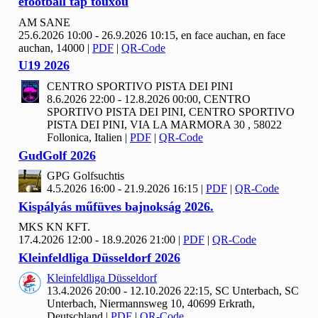
efootball tap touxou
AM SANE
25.6.2026 10:00 - 26.9.2026 10:15, en face auchan, en face
auchan, 14000
|
PDF
|
QR-Code
U19
2026
CENTRO SPORTIVO PISTA DEI PINI
8.6.2026 22:00 - 12.8.2026 00:00, CENTRO
SPORTIVO PISTA DEI PINI, CENTRO SPORTIVO
PISTA DEI PINI, VIA LA MARMORA 30 , 58022
Follonica, Italien
|
PDF
|
QR-Code
Gud
Golf
2026
GPG Golfsuchtis
4.5.2026 16:00 - 21.9.2026 16:15
|
PDF
|
QR-Code
Kispályás műfüves bajnokság
2026.
MKS KN KFT.
17.4.2026 12:00 - 18.9.2026 21:00
|
PDF
|
QR-Code
Kleinfeldliga Düsseldorf
2026
Kleinfeldliga Düsseldorf
13.4.2026 20:00 - 12.10.2026 22:15, SC Unterbach, SC
Unterbach, Niermannsweg 10, 40699 Erkrath,
Deutschland
|
PDF
|
QR-Code