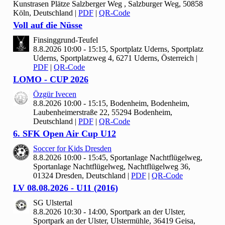
Kunstrasen Plätze Salzberger Weg , Salzburger Weg, 50858
Köln, Deutschland
|
PDF
|
QR-Code
Voll auf die Nüsse
Finsinggrund-Teufel
8.8.2026 10:00 - 15:15, Sportplatz Uderns, Sportplatz
Uderns, Sportplatzweg 4, 6271 Uderns, Österreich
|
PDF
|
QR-Code
LOMO - CUP
2026
Özgür Ivecen
8.8.2026 10:00 - 15:15, Bodenheim, Bodenheim,
Laubenheimerstraße 22, 55294 Bodenheim,
Deutschland
|
PDF
|
QR-Code
6. SFK Open Air Cup U
12
Soccer for Kids Dresden
8.8.2026 10:00 - 15:45, Sportanlage Nachtflügelweg,
Sportanlage Nachtflügelweg, Nachtflügelweg 36,
01324 Dresden, Deutschland
|
PDF
|
QR-Code
LV
08.
08.
2026 - U
11 (
2016)
SG Ulstertal
8.8.2026 10:30 - 14:00, Sportpark an der Ulster,
Sportpark an der Ulster, Ulstermühle, 36419 Geisa,