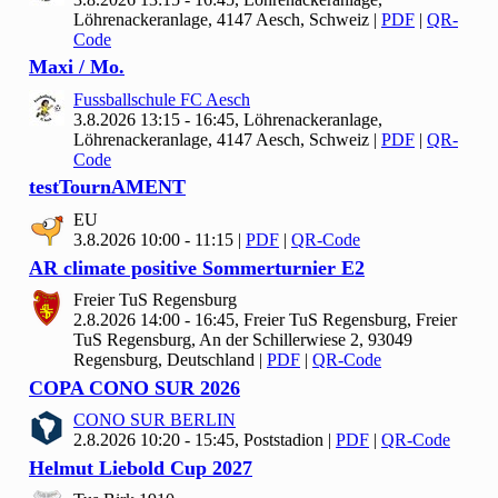
Löhrenackeranlage, 4147 Aesch, Schweiz
|
PDF
|
QR-
Code
Maxi / Mo.
Fussballschule FC Aesch
3.8.2026 13:15 - 16:45, Löhrenackeranlage,
Löhrenackeranlage, 4147 Aesch, Schweiz
|
PDF
|
QR-
Code
test
Tourn
AMENT
EU
3.8.2026 10:00 - 11:15
|
PDF
|
QR-Code
AR climate positive Sommerturnier E
2
Freier Tu
S Regensburg
2.8.2026 14:00 - 16:45, Freier Tu
S Regensburg, Freier
TuS Regensburg, An der Schillerwiese 2, 93049
Regensburg, Deutschland
|
PDF
|
QR-Code
COPA CONO SUR
2026
CONO SUR BERLIN
2.8.2026 10:20 - 15:45, Poststadion
|
PDF
|
QR-Code
Helmut Liebold Cup
2027