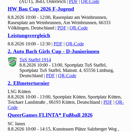
(AUT), 3643, Österreich
|
PDF
|
QR-Code
HW Bau Cup
2026 F-Jugend
8.8.2026 10:00 - 12:00, Rasenplatz am Weinbrunnen,
Rasenplatz am Weinbrunnen, Am Weinbrunnen, 66333
Völklingen, Deutschland
|
PDF
|
QR-Code
Leistungsvergleich
8.8.2026 10:00 - 12:30
|
PDF
|
QR-Code
2. Auto Bach Girls Cup - D-Juniorinnen
Tu
S Staffel
1914
8.8.2026 10:00 - 13:00, Sportplatz Tu
S Staffel,
Sportplatz TuS Staffel, Mainstr. 4, 65556 Limburg,
Deutschland
|
PDF
|
QR-Code
2. Elfmeterturnier
LSG Kütten
8.8.2026 10:00 - 13:00, Sportplatz Kütten, Sportplatz Kütten,
Teichaer Landstraße , 06193 Kütten, Deutschland
|
PDF
|
QR-
Code
Queer
Games FLINTA* Fußball
2026
SC Janus
8.8.2026 10:00 - 14:15, Kunstrasen Plätze Salzberger Weg ,