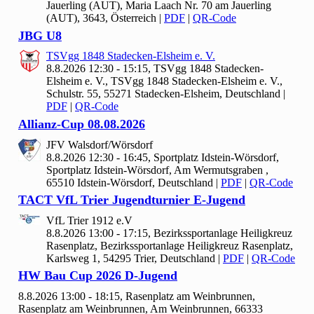
Jauerling (AUT), Maria Laach Nr. 70 am Jauerling
(AUT), 3643, Österreich
|
PDF
|
QR-Code
JBG U
8
TSVgg
1848 Stadecken-Elsheim e. V.
8.8.2026 12:30 - 15:15, TSVgg
1848 Stadecken-
Elsheim e. V., TSVgg 1848 Stadecken-Elsheim e. V.,
Schulstr. 55, 55271 Stadecken-Elsheim, Deutschland
|
PDF
|
QR-Code
Allianz-Cup
08.
08.
2026
JFV Walsdorf/Wörsdorf
8.8.2026 12:30 - 16:45, Sportplatz Idstein-Wörsdorf,
Sportplatz Idstein-Wörsdorf, Am Wermutsgraben ,
65510 Idstein-Wörsdorf, Deutschland
|
PDF
|
QR-Code
TACT Vf
L Trier Jugendturnier E-Jugend
Vf
L Trier
1912 e.V
8.8.2026 13:00 - 17:15, Bezirkssportanlage Heiligkreuz
Rasenplatz, Bezirkssportanlage Heiligkreuz Rasenplatz,
Karlsweg 1, 54295 Trier, Deutschland
|
PDF
|
QR-Code
HW Bau Cup
2026 D-Jugend
8.8.2026 13:00 - 18:15, Rasenplatz am Weinbrunnen,
Rasenplatz am Weinbrunnen, Am Weinbrunnen, 66333