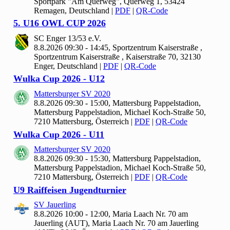
Sportpark "Am Querweg", Querweg 1, 53424
Remagen, Deutschland
|
PDF
|
QR-Code
5. U
16 OWL CUP
2026
SC Enger
13/
53 e.V.
8.8.2026 09:30 - 14:45, Sportzentrum Kaiserstraße ,
Sportzentrum Kaiserstraße , Kaiserstraße 70, 32130
Enger, Deutschland
|
PDF
|
QR-Code
Wulka Cup
2026 - U
12
Mattersburger SV
2020
8.8.2026 09:30 - 15:00, Mattersburg Pappelstadion,
Mattersburg Pappelstadion, Michael Koch-Straße 50,
7210 Mattersburg, Österreich
|
PDF
|
QR-Code
Wulka Cup
2026 - U
11
Mattersburger SV
2020
8.8.2026 09:30 - 15:30, Mattersburg Pappelstadion,
Mattersburg Pappelstadion, Michael Koch-Straße 50,
7210 Mattersburg, Österreich
|
PDF
|
QR-Code
U9 Raiffeisen Jugendturnier
SV Jauerling
8.8.2026 10:00 - 12:00, Maria Laach Nr.
70 am
Jauerling (AUT), Maria Laach Nr. 70 am Jauerling