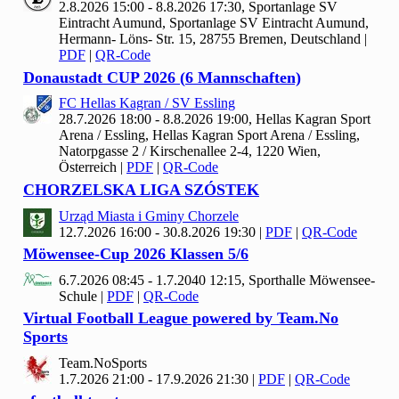
2.8.2026 15:00 - 8.8.2026 17:30, Sportanlage SV
Eintracht Aumund, Sportanlage SV Eintracht Aumund,
Hermann- Löns- Str. 15, 28755 Bremen, Deutschland
|
PDF
|
QR-Code
Donaustadt CUP
2026 (
6 Mannschaften)
FC Hellas Kagran / SV Essling
28.7.2026 18:00 - 8.8.2026 19:00, Hellas Kagran Sport
Arena / Essling, Hellas Kagran Sport Arena / Essling,
Natorpgasse 2 / Kirschenallee 2-4, 1220 Wien,
Österreich
|
PDF
|
QR-Code
CHORZELSKA LIGA SZÓSTEK
Urząd Miasta i Gminy Chorzele
12.7.2026 16:00 - 30.8.2026 19:30
|
PDF
|
QR-Code
Möwensee-Cup
2026 Klassen
5/
6
6.7.2026 08:45 - 1.7.2040 12:15, Sporthalle Möwensee-
Schule
|
PDF
|
QR-Code
Virtual Football League powered by Team.No
Sports
Team.No
Sports
1.7.2026 21:00 - 17.9.2026 21:30
|
PDF
|
QR-Code