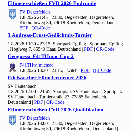
Elfmeterschießen FVD
2026 Endrunde
FV Degerfelden
1.8.2026 21:45 - 23:30, Degerfelden, Degerfelden,
Kirchrainweg 80, 79618 Rheinfelden, Deutschland
|
PDF
|
QR-Code
3.Andreas-Ernst-Gedächtnis-Turnier
1.8.2026 13:30 - 23:15, Sportpark Eglfing , Sportpark Eglfing
, Höglweg 7, 85540 Haar, Deutschland
|
PDF
|
QR-Code
Geoguessr F
41
THmac Cup
2
F41
THtv, micmac
1.8.2026 18:30 - 23:15, Twitch
|
PDF
|
QR-Code
Edelwäscher Elfmeterturnier
2026
SV Fautenbach
1.8.2026 17:00 - 21:45, Sportplatz SV Fautenbach, Sportplatz
SV Fautenbach, Turnierstraße 27, 77855 Fautenbach,
Deutschland
|
PDF
|
QR-Code
Elfmeterschießen FVD
2026 Qualifikation
FV Degerfelden
1.8.2026 18:00 - 21:30, Degerfelden, Degerfelden,
Kirchrainweg 80, 79618 Rheinfelden , Deutschland
|