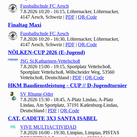
Fussballschule FC Aesch
7.8.2026 10:20 - 16:15, Löhrenacker, Löhrenacker,
4147 Aesch, Schweiz
|
PDF
|
QR-Code
Finaltag Maxi
Fussballschule FC Aesch
7.8.2026 10:20 - 16:30, Löhrenacker, Löhrenacker,
4147 Aesch, Schweiz
|
PDF
|
QR-Code
NÖLKEN-CUP
2026 (E-Jugend)
JSG St.Katharinen-Vettelschoß
7.8.2026 15:00 - 19:15, Sportplatz Vettelschoß,
Sportplatz Vettelschoß, Willscheider Weg, 53560
Vettelschoß, Deutschland
|
PDF
|
QR-Code
HKM Baudienstleistung - CUP // D-Jugendturnier
SV Rhume-Oder
7.8.2026 15:30 - 18:45, A-Platz Lindau, A-Platz
Lindau, Am Sportplatz, 37191 Katlenburg-Lindau,
Deutschland
|
PDF
|
QR-Code
CAT. CADETE
3
X
3 SANTA ISABEL
VIVE MULTIACTIVIDAD
7.8.2026 16:00 - 19:30, Limpias, Limpias, PISTAS