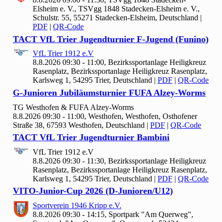
Elsheim e. V., TSVgg 1848 Stadecken-Elsheim e. V.,
Schulstr. 55, 55271 Stadecken-Elsheim, Deutschland
|
PDF
|
QR-Code
TACT Vf
L Trier Jugendturnier F-Jugend (Funino)
Vf
L Trier
1912 e.V
8.8.2026 09:30 - 11:00, Bezirkssportanlage Heiligkreuz
Rasenplatz, Bezirkssportanlage Heiligkreuz Rasenplatz,
Karlsweg 1, 54295 Trier, Deutschland
|
PDF
|
QR-Code
G-Junioren Jubiläumsturnier FUFA Alzey-Worms
TG Westhofen & FUFA Alzey-Worms
8.8.2026 09:30 - 11:00, Westhofen, Westhofen, Osthofener
Straße 38, 67593 Westhofen, Deutschland
|
PDF
|
QR-Code
TACT Vf
L Trier Jugendturnier Bambini
Vf
L Trier
1912 e.V
8.8.2026 09:30 - 11:30, Bezirkssportanlage Heiligkreuz
Rasenplatz, Bezirkssportanlage Heiligkreuz Rasenplatz,
Karlsweg 1, 54295 Trier, Deutschland
|
PDF
|
QR-Code
VITO-Junior-Cup
2026 (D-Junioren/U
12)
Sportverein
1946 Kripp e.V.
8.8.2026 09:30 - 14:15, Sportpark "Am Querweg",