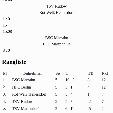
TSV Rudow
Rot-Weiß Hellersdorf
1 : 0
15
15:08
BSC Marzahn
1.FC Marzahn 94
3 : 0
Rangliste
Pl
Teilnehmer
Sp
T
TD
Pkt
1.
BSC Marzahn
5
10 : 2
8
12
2.
HFC Berlin
5
5 : 1
4
12
3.
Rot-Weiß Hellersdorf
5
5 : 4
1
7
4.
TSV Rudow
5
5 : 7
-2
7
5.
TSV Mariendorf
5
6 : 11
-5
2