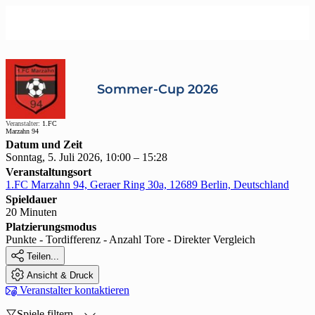
Sommer-Cup 2026
Veranstalter:
1.FC
Marzahn 94
Datum und Zeit
Sonntag, 5. Juli 2026, 10:00 – 15:28
Veranstaltungsort
1.FC Marzahn 94, Geraer Ring 30a, 12689 Berlin, Deutschland
Spieldauer
20 Minuten
Platzierungsmodus
Punkte - Tordifferenz - Anzahl Tore - Direkter Vergleich

Teilen...

Ansicht & Druck

Veranstalter kontaktieren

Spiele filtern...
