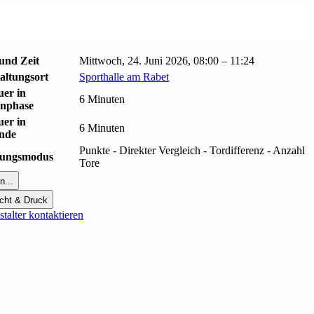
und Zeit
Mittwoch, 24. Juni 2026, 08:00 – 11:24
altungsort
Sporthalle am Rabet
uer in
6 Minuten
nphase
uer in
6 Minuten
unde
Punkte - Direkter Vergleich - Tordifferenz - Anzahl
erungsmodus
Tore
n...
cht & Druck
talter kontaktieren