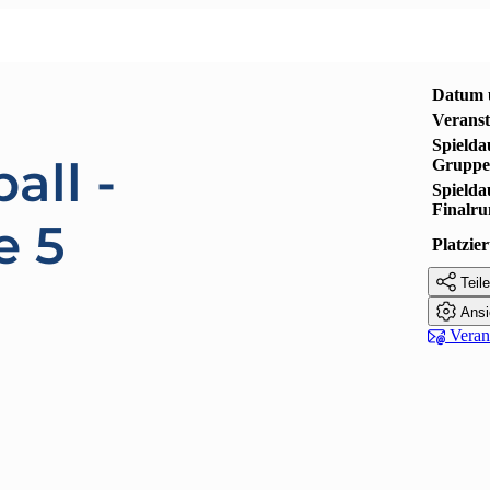
Datum 
Veranst
Spielda
all -
Gruppe
Spielda
Finalr
e 5
Platzi

Teile

Ansi

Verans