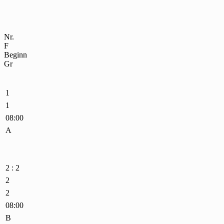
Nr.
F
Beginn
Gr
1
1
08:00
A
2 : 2
2
2
08:00
B