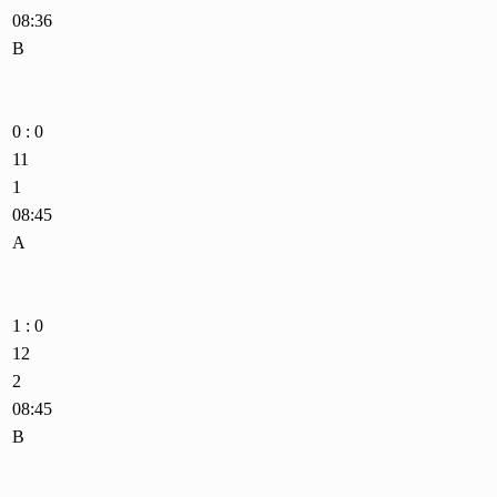
08:36
B
0 : 0
11
1
08:45
A
1 : 0
12
2
08:45
B